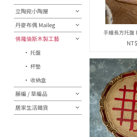
立陶宛小陶屋
丹麥布偶 Maileg
手繪長方托盤 粉紅
佛羅倫斯木製工藝
NT$
• 托盤
• 杯墊
• 收納盒
藤編 / 草編品
居家生活雜貨