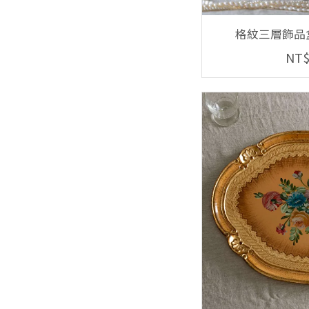
格紋三層飾品盒
NT$