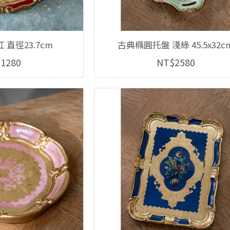
 直徑23.7cm
古典橢圓托盤 淺綠 45.5x32c
1280
NT$2580