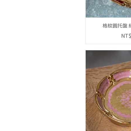
格紋圓托盤 紅
NT$