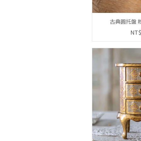
古典圓托盤 粉
NT$