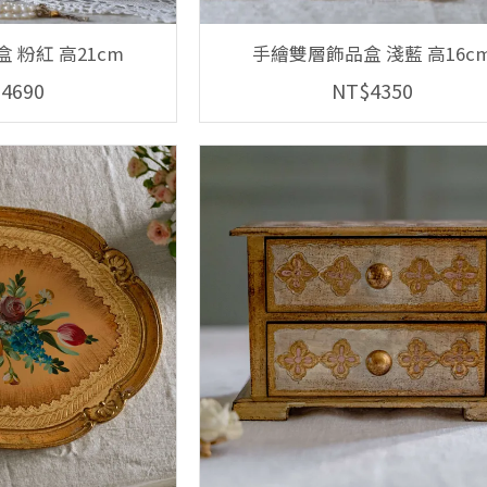
 粉紅 高21cm
手繪雙層飾品盒 淺藍 高16c
4690
NT$4350