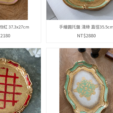
 37.3x27cm
手繪圓托盤 淺綠 直徑35.5c
2180
NT$2880