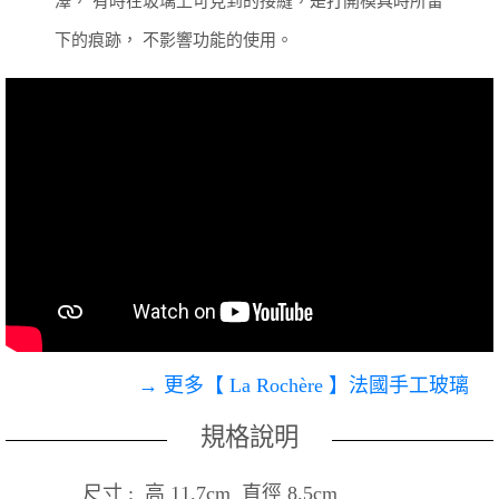
澤，
有時在玻璃上可見到的接縫，是打開模具時所留
下的痕跡，
不影響功能的使用。
→ 更多【 La Rochère 】法國手工玻璃
規格說明
尺寸 : 高 11.7cm 直徑 8.5cm