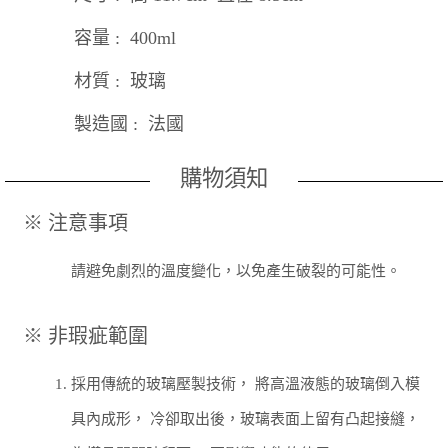
容量 : 400ml
材質 : 玻璃
製造國 : 法國
購物須知
※ 注意事項
請避免劇烈的溫度變化，以免產生破裂的可能性。
※ 非瑕疵範圍
1.
採用傳統的玻璃壓製技術， 將高溫液態的玻璃倒入模
具內成形， 冷卻取出後，玻璃表面上留有凸起接縫，