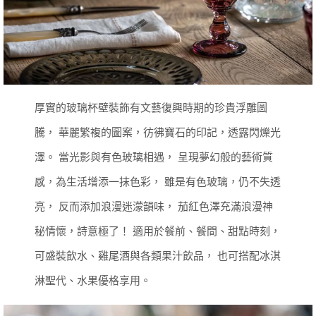
厚實的玻璃杯壁裝飾有文藝復興時期的珍貴浮雕圖
騰，
華麗繁複的圖案，彷彿寶石的印記，透露閃爍光
澤。
當光影與有色玻璃相遇，
呈現夢幻般的藝術質
感，為生活增添一抹色彩，
雖是有色玻璃，仍不失透
亮，
反而添加浪漫迷濛韻味，
茄紅色澤充滿浪漫神
秘情懷，詩意極了！
適用於餐前、餐間、甜點時刻，
可盛裝飲水、雞尾酒與各類果汁飲品，
也可搭配冰淇
淋聖代、水果優格享用。