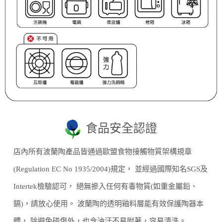
食品安全認證
店內所有波蘭陶產品皆通過歐盟食物接觸物質架構規章
(Regulation EC No 1935/2004)規定， 並經過國際知名SGS及
Intertek檢驗認可， 絕無摻入任何有毒物質(如重金屬鉛、
鎘)，請放心使用。 波蘭陶的透明釉料層能有效保護陶器本
體， 除避免碰傷外，也令油汙不易附著，容易清洗。