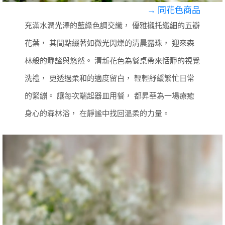
→ 同花色商品
充滿水潤光澤的藍綠色調交織，
優雅襯托纖細的五瓣
花葉，
其間點綴著如微光閃爍的清晨露珠，
迎來森
林般的靜謐與悠然。
清新花色為餐桌帶來恬靜的視覺
洗禮，
更透過柔和的適度留白，
輕輕紓緩繁忙日常
的緊繃。
讓每次端起器皿用餐，
都昇華為一場療癒
身心的森林浴，
在靜謐中找回溫柔的力量。