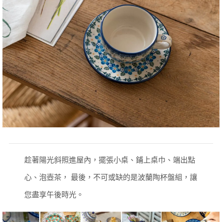
趁著陽光斜照進屋內，擺張小桌、鋪上桌巾、端出點
心、泡壺茶，
最後，不可或缺的是波蘭陶杯盤組，讓
您盡享午後時光。