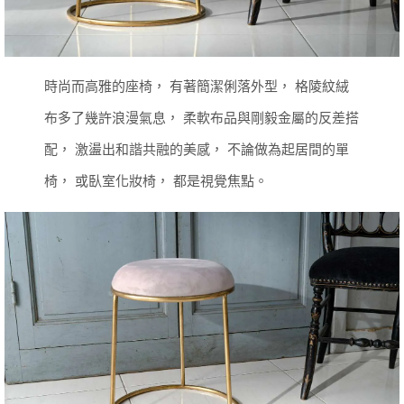
時尚而高雅的座椅，
有著簡潔俐落外型，
格陵紋絨
布多了幾許浪漫氣息，
柔軟布品與剛毅金屬的反差搭
配，
激盪出和諧共融的美感，
不論做為起居間的單
椅，
或臥室化妝椅，
都是視覺焦點。