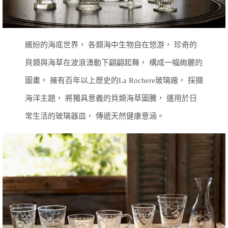
繽紛的海底世界，
各類海中生物自在悠游，
珍奇的
貝類與海草在波浪湧動下翩翩起舞，
構成一幅絢麗的
圖畫。
擁有百年以上歷史的La Rochere玻璃廠，
採擷
海洋主題，
將獨具意義的貝類海草圖騰，
運用於日
常生活的玻璃器皿，
傳遞天然健康意涵。