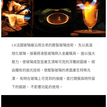
LR法國玻璃廠沿用古老的壓製玻璃技術，
先以高溫
熔化玻璃，接著將液態玻璃倒入金屬模具，
施以強大
壓力，使玻璃成型並產生清晰可見的浮雕狀圖樣。
經
由獨有的拋光技術，使壓製玻璃的表面產生特殊光
澤，
有時在玻璃上可見到的接縫，是打開模具時所留
下的痕跡，
不影響功能的使用。