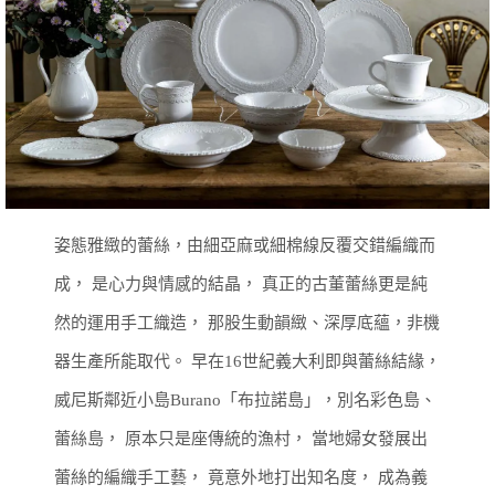
姿態雅緻的蕾絲，由細亞麻或細棉線反覆交錯編織而
成，
是心力與情感的結晶，
真正的古董蕾絲更是純
然的運用手工織造，
那股生動韻緻、深厚底蘊，非機
器生產所能取代。
早在16世紀義大利即與蕾絲結緣，
威尼斯鄰近小島Burano「布拉諾島」，別名彩色島、
蕾絲島，
原本只是座傳統的漁村，
當地婦女發展出
蕾絲的編織手工藝，
竟意外地打出知名度，
成為義