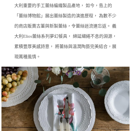
大利重要的手工蕾絲編織製品產地，
如今，島上的
「蕾絲博物館」展出蕾絲製造的演進歷程，
為數不少
的商店販賣古董與新製蕾絲，令蕾絲迷流連忘返。
義
大利Elios蕾絲系列夢幻餐具，
綿延繾綣不息的淵源，
累積豐厚美感詩意，
將蕾絲與溫潤陶藝完美結合，展
現萬種風情。