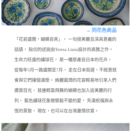
→ 同花色商品
「花若盛開，蝴蝶自來」，
一句很美麗且深具意義的
話語，
貼切的述說由Teresa Liana設計的高雅之作。
生命力旺盛的繡球花，
是一種原產自日本的花卉，
從每年5月一路盛開至7月，
走在日本街道，不經意就
會與它們撞個滿懷。
絢麗圓潤的花容輕易地引來人們
讚賞目光，
就連輕盈飛舞的蝴蝶也加入這美麗的行
列，
藍色繡球花象徵堅毅不變的愛，
充滿祝福與永
恆的景致，
現在，也可以在台灣盡情欣賞。