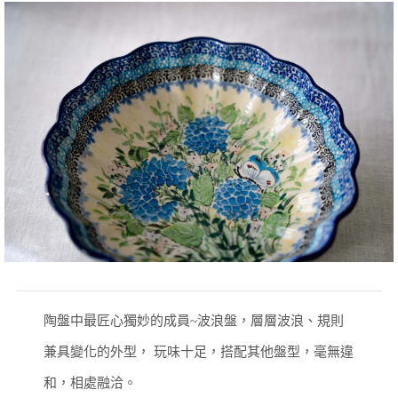
陶盤中最匠心獨妙的成員~波浪盤，層層波浪、規則
兼具變化的外型，
玩味十足，搭配其他盤型，毫無違
和，相處融洽。