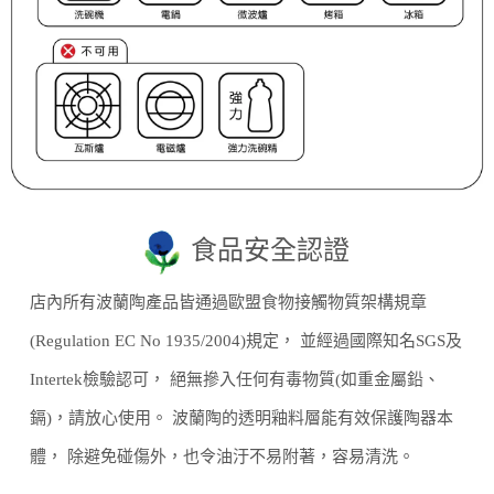
食品安全認證
店內所有波蘭陶產品皆通過歐盟食物接觸物質架構規章
(Regulation EC No 1935/2004)規定， 並經過國際知名SGS及
Intertek檢驗認可， 絕無摻入任何有毒物質(如重金屬鉛、
鎘)，請放心使用。 波蘭陶的透明釉料層能有效保護陶器本
體， 除避免碰傷外，也令油汙不易附著，容易清洗。