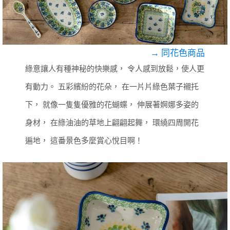
→ 同花色商品
綠意讓人有種神秘的快樂感，
令人感到放鬆，使人更
有動力。
五彩繽紛的花朵，
在一片片綠色葉子襯托
下，
就像一隻隻優雅的花蝴蝶，
伸展著婀娜多姿的
身材，
在綠油油的草地上翩翩起舞，
環繞四周開花
遍地，
這番景色多麼賞心悅目啊！