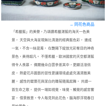
→ 同花色商品
「希臘藍」的美譽，乃頌讚希臘湛藍的海天一色美
景，
天空與大海呈現無比清澈的經典藍色彩，
連成
一氣，不含一絲混濁，
在艷陽下綻放光彩奪目的神奇
景色，美得超凡。
不僅希臘，歐洲國家的天空都湛藍
得令人羨慕，
偶爾幾朵白雲參差其中，更顯活潑俏
皮，
熱愛花卉園藝的習性更讓環境處處充滿清雅美
麗，
感性的罌粟花與潔白的雛菊隨風起舞，
共譜一
首生命之歌，
提供一場如視覺、味覺、觸覺的感官饗
宴，
借景敘意，令人每見到此花色，腦海即浮現春日