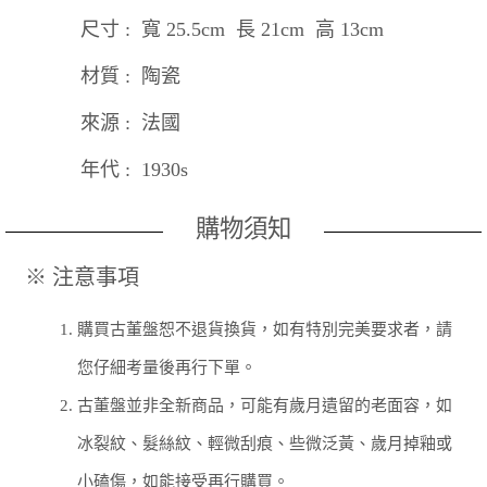
尺寸 : 寬 25.5cm 長 21cm 高 13cm
材質 : 陶瓷
來源 : 法國
年代 : 1930s
購物須知
※ 注意事項
1.
購買古董盤恕不退貨換貨，如有特別完美要求者，請
您仔細考量後再行下單。
2.
古董盤並非全新商品，可能有歲月遺留的老面容，如
冰裂紋、髮絲紋、輕微刮痕、些微泛黃、歲月掉釉或
小磕傷，如能接受再行購買。