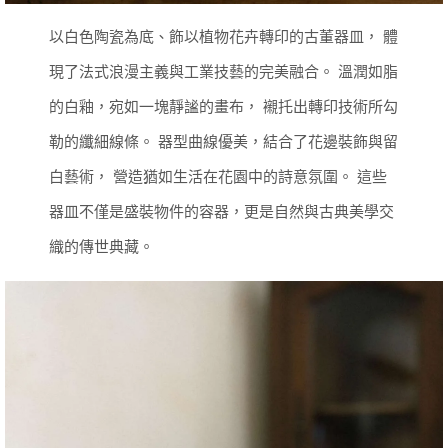
以白色陶瓷為底、飾以植物花卉轉印的古董器皿，
體
現了法式浪漫主義與工業技藝的完美融合。
溫潤如脂
的白釉，宛如一塊靜謐的畫布，
襯托出轉印技術所勾
勒的纖細線條。
器型曲線優美，結合了花邊裝飾與留
白藝術，
營造猶如生活在花園中的詩意氛圍。
這些
器皿不僅是盛裝物件的容器，更是自然與古典美學交
織的傳世典藏。