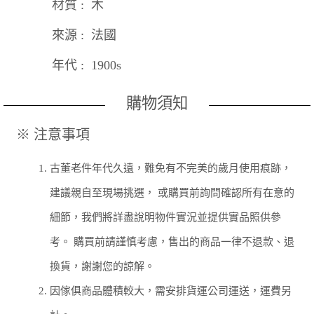
材質 : 木
來源 : 法國
年代 : 1900s
購物須知
※ 注意事項
1.
古董老件年代久遠，難免有不完美的歲月使用痕跡，
建議親自至現場挑選， 或購買前詢問確認所有在意的
細節，我們將詳盡說明物件實況並提供實品照供參
考。 購買前請謹慎考慮，售出的商品一律不退款、退
換貨，謝謝您的諒解。
2.
因傢俱商品體積較大，需安排貨運公司運送，運費另