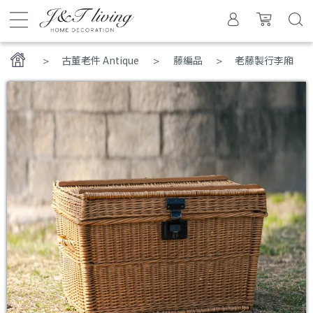
>
古董老件 Antique
藤編品
老藤製行李廂