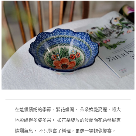
在這個繽紛的季節，繁花盛開，
朵朵鮮艷亮麗，將大
地彩繪得多姿多采，
如花朵綻放的波蘭陶花朵盤展露
燦爛氣息，
不只豐富了料理，更像一場視覺饗宴，