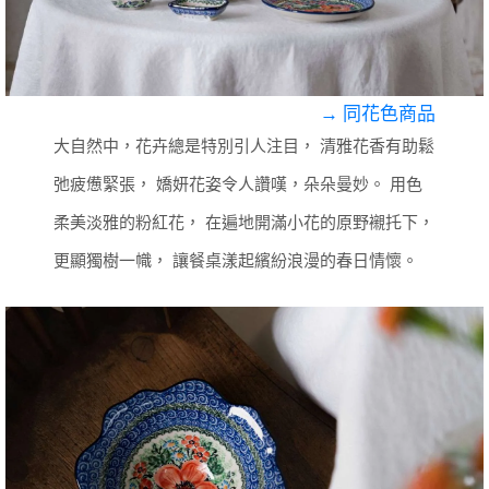
→ 同花色商品
大自然中，花卉總是特別引人注目，
清雅花香有助鬆
弛疲憊緊張，
嬌妍花姿令人讚嘆，朵朵曼妙。
用色
柔美淡雅的粉紅花，
在遍地開滿小花的原野襯托下，
更顯獨樹一幟，
讓餐桌漾起繽紛浪漫的春日情懷。