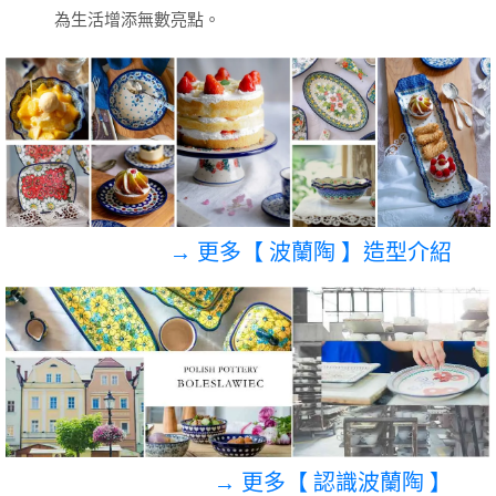
為生活增添無數亮點。
→ 更多【 波蘭陶 】造型介紹
→ 更多【 認識波蘭陶 】