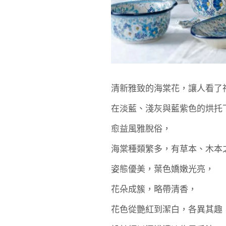
清新雅致的海棠花，讓人看了
在淡藍、淺灰與藍紫色的烘托
愈益風雅脫俗，
海棠種類繁多，有草本、木本
姿態優美，葉色嬌嫩光亮，
花朵成簇，略帶清香，
花色從艷紅到潔白，各異其趣