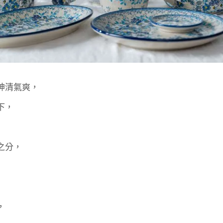
神清氣爽，
下，
之分，
，