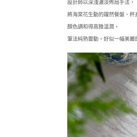
設計師以深淺濃淡佈局手法，
將海棠花生動的躍然餐盤、杯
顏色調和得高雅溫潤，
筆法純熟靈動，好似一幅美麗