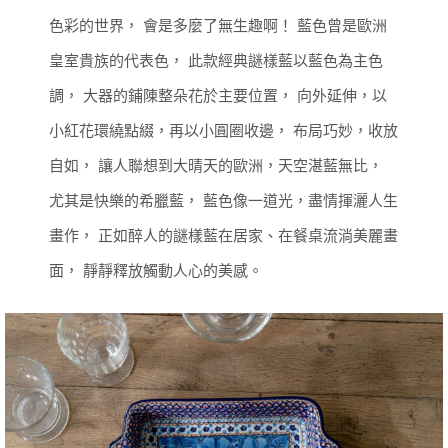
色彩的世界，
會是多麼了無生趣啊！
藍色曾是歐洲
皇室貴族的代表色，
此款經典謎樣藍以藍色為主色
調，
大器的鋪陳整朵花於主要位置，
向外延伸，以
小紅花環繞點綴，再以小圓圈收邊，
布局巧妙，收放
自如，
讓人聯想到大晴天的歐洲，天空湛藍無比，
尤其是快樂的希臘藍，
藍色像一道光，盡情揮灑人生
畫作，
正如醉人的謎樣藍在居家、在餐桌流淌美麗畫
面，
靜靜釋放觸動人心的美感。