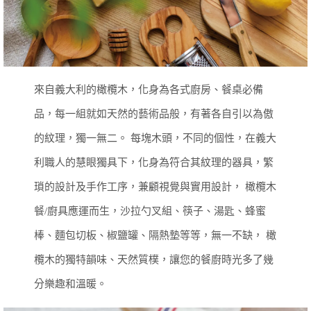
來自義大利的橄欖木，化身為各式廚房、餐桌必備
品，每一組就如天然的藝術品般，有著各自引以為傲
的紋理，獨一無二。
每塊木頭，不同的個性，在義大
利職人的慧眼獨具下，化身為符合其紋理的器具，繁
瑣的設計及手作工序，兼顧視覺與實用設計，
橄欖木
餐/廚具應運而生，沙拉勺叉組、筷子、湯匙、蜂蜜
棒、麵包切板、椒鹽罐、隔熱墊等等，無一不缺，
橄
欖木的獨特韻味、天然質樸，讓您的餐廚時光多了幾
分樂趣和溫暖。