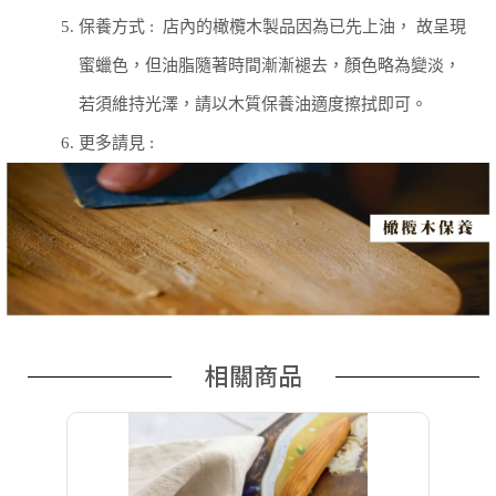
5.
保養方式 :
店內的橄欖木製品因為已先上油， 故呈現
蜜蠟色，但油脂隨著時間漸漸褪去，顏色略為變淡，
若須維持光澤，請以木質保養油適度擦拭即可。
6.
更多請見 :
相關商品