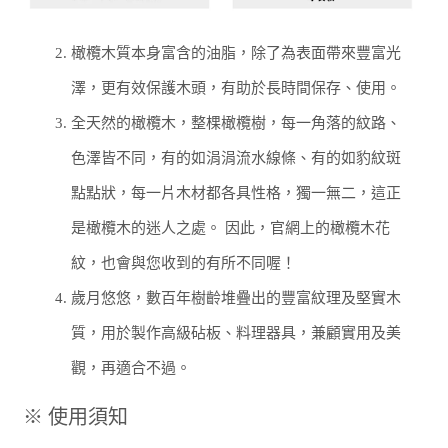
2.
橄欖木質本身富含的油脂，除了為表面帶來豐富光
澤，更有效保護木頭，有助於長時間保存、使用。
3.
全天然的橄欖木，整棵橄欖樹，每一角落的紋路、
色澤皆不同，有的如涓涓流水線條、有的如豹紋斑
點點狀，每一片木材都各具性格，獨一無二，這正
是橄欖木的迷人之處。 因此，官網上的橄欖木花
紋，也會與您收到的有所不同喔！
4.
歲月悠悠，數百年樹齡堆疊出的豐富紋理及堅實木
質，用於製作高級砧板、料理器具，兼顧實用及美
觀，再適合不過。
※ 使用須知