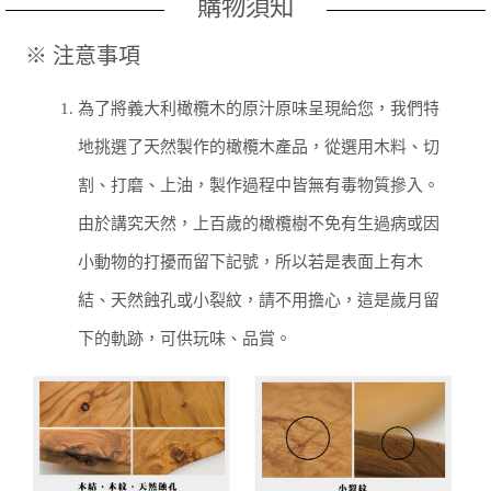
購物須知
※ 注意事項
1.
為了將義大利橄欖木的原汁原味呈現給您，我們特
地挑選了天然製作的橄欖木產品，從選用木料、切
割、打磨、上油，製作過程中皆無有毒物質摻入。
由於講究天然，上百歲的橄欖樹不免有生過病或因
小動物的打擾而留下記號，所以若是表面上有木
結、天然蝕孔或小裂紋，請不用擔心，這是歲月留
下的軌跡，可供玩味、品賞。