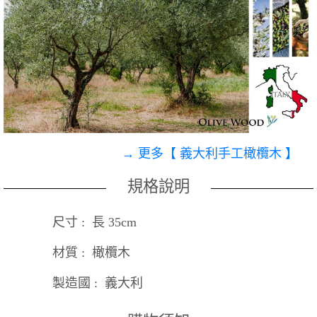
→ 更多【 義大利手工橄欖木 】
規格說明
尺寸 : 長 35cm
材質 : 橄欖木
製造國 : 義大利