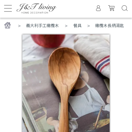
>
義大利手工橄欖木
餐具
橄欖木長柄湯匙