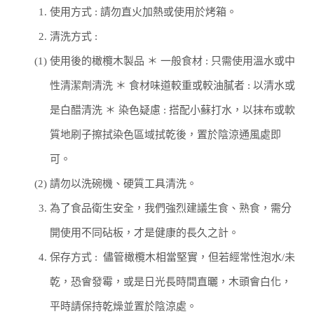
1.
使用方式 : 請勿直火加熱或使用於烤箱。
2.
清洗方式 :
(1)
使用後的橄欖木製品
＊ 一般食材 : 只需使用溫水或中
性清潔劑清洗
＊ 食材味道較重或較油膩者 : 以清水或
是白醋清洗
＊ 染色疑慮 : 搭配小蘇打水，以抹布或軟
質地刷子擦拭染色區域拭乾後，置於陰涼通風處即
可。
(2)
請勿以洗碗機、硬質工具清洗。
3.
為了食品衛生安全，我們強烈建議生食、熟食，需分
開使用不同砧板，才是健康的長久之計。
4.
保存方式 :
儘管橄欖木相當堅實，但若經常性泡水/未
乾，恐會發霉，或是日光長時間直曬，木頭會白化，
平時請保持乾燥並置於陰涼處。