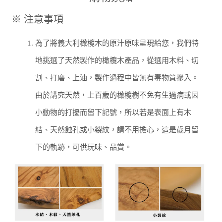
※ 注意事項
1.
為了將義大利橄欖木的原汁原味呈現給您，我們特
地挑選了天然製作的橄欖木產品，從選用木料、切
割、打磨、上油，製作過程中皆無有毒物質摻入。
由於講究天然，上百歲的橄欖樹不免有生過病或因
小動物的打擾而留下記號，所以若是表面上有木
結、天然蝕孔或小裂紋，請不用擔心，這是歲月留
下的軌跡，可供玩味、品賞。