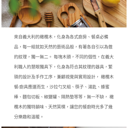
來自義大利的橄欖木，化身為各式廚房、餐桌必備
品，每一組就如天然的藝術品般，有著各自引以為傲
的紋理，獨一無二。
每塊木頭，不同的個性，在義大
利職人的慧眼獨具下，化身為符合其紋理的器具，繁
瑣的設計及手作工序，兼顧視覺與實用設計，
橄欖木
餐/廚具應運而生，沙拉勺叉組、筷子、湯匙、蜂蜜
棒、麵包切板、椒鹽罐、隔熱墊等等，無一不缺，
橄
欖木的獨特韻味、天然質樸，讓您的餐廚時光多了幾
分樂趣和溫暖。