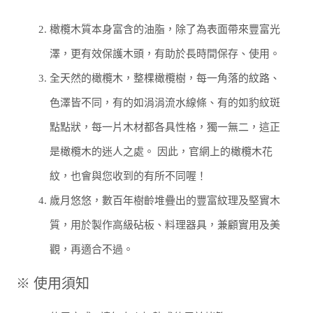
2.
橄欖木質本身富含的油脂，除了為表面帶來豐富光
澤，更有效保護木頭，有助於長時間保存、使用。
3.
全天然的橄欖木，整棵橄欖樹，每一角落的紋路、
色澤皆不同，有的如涓涓流水線條、有的如豹紋斑
點點狀，每一片木材都各具性格，獨一無二，這正
是橄欖木的迷人之處。 因此，官網上的橄欖木花
紋，也會與您收到的有所不同喔！
4.
歲月悠悠，數百年樹齡堆疊出的豐富紋理及堅實木
質，用於製作高級砧板、料理器具，兼顧實用及美
觀，再適合不過。
※ 使用須知