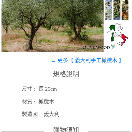
→ 更多【 義大利手工橄欖木 】
規格說明
尺寸 : 長 25cm
材質 : 橄欖木
製造國 : 義大利
購物須知