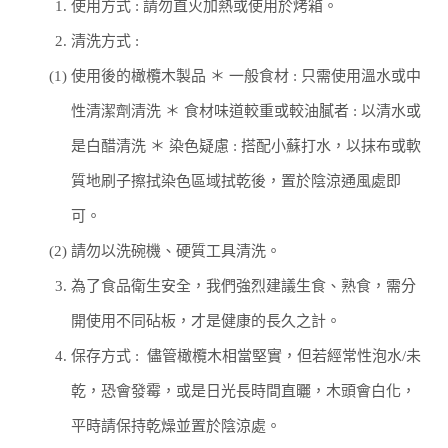
1.
使用方式 : 請勿直火加熱或使用於烤箱。
2.
清洗方式 :
(1)
使用後的橄欖木製品
＊ 一般食材 : 只需使用溫水或中
性清潔劑清洗
＊ 食材味道較重或較油膩者 : 以清水或
是白醋清洗
＊ 染色疑慮 : 搭配小蘇打水，以抹布或軟
質地刷子擦拭染色區域拭乾後，置於陰涼通風處即
可。
(2)
請勿以洗碗機、硬質工具清洗。
3.
為了食品衛生安全，我們強烈建議生食、熟食，需分
開使用不同砧板，才是健康的長久之計。
4.
保存方式 :
儘管橄欖木相當堅實，但若經常性泡水/未
乾，恐會發霉，或是日光長時間直曬，木頭會白化，
平時請保持乾燥並置於陰涼處。