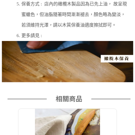
5.
保養方式 :
店內的橄欖木製品因為已先上油， 故呈現
蜜蠟色，但油脂隨著時間漸漸褪去，顏色略為變淡，
若須維持光澤，請以木質保養油適度擦拭即可。
6.
更多請見 :
相關商品