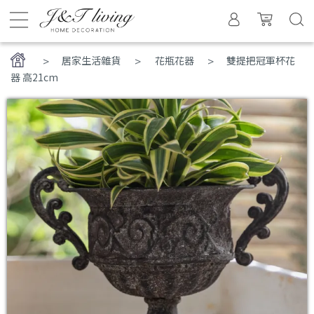
>
居家生活雜貨
花瓶花器
雙提把冠軍杯花
器 高21cm