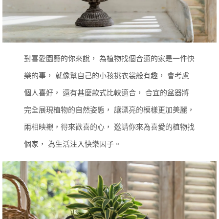
對喜愛園藝的你來說，
為植物找個合適的家是一件快
樂的事，
就像幫自己的小孩挑衣裳般有趣，
會考慮
個人喜好，
還有甚麼款式比較適合，
合宜的盆器將
完全展現植物的自然姿態，
讓漂亮的模樣更加美麗，
兩相映襯，得來歡喜的心，
邀請你來為喜愛的植物找
個家，
為生活注入快樂因子。