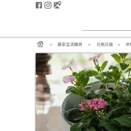
>
居家生活雜貨
花瓶花器
吊