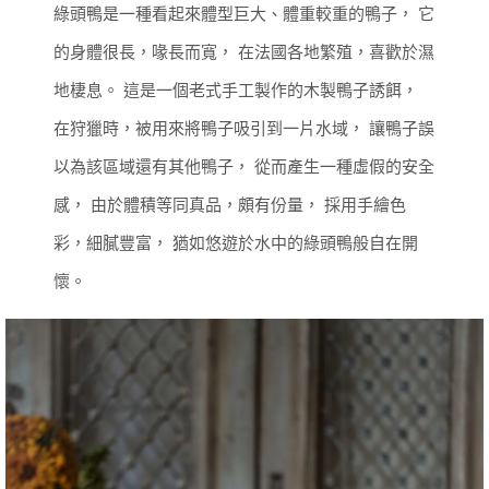
綠頭鴨是一種看起來體型巨大、體重較重的鴨子，
它
的身體很長，喙長而寬，
在法國各地繁殖，喜歡於濕
地棲息。
這是一個老式手工製作的木製鴨子誘餌，
在狩獵時，被用來將鴨子吸引到一片水域，
讓鴨子誤
以為該區域還有其他鴨子，
從而產生一種虛假的安全
感，
由於體積等同真品，頗有份量，
採用手繪色
彩，細膩豐富，
猶如悠遊於水中的綠頭鴨般自在開
懷。