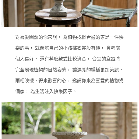
對喜愛園藝的你來說，
為植物找個合適的家是一件快
樂的事，
就像幫自己的小孩挑衣裳般有趣，
會考慮
個人喜好，
還有甚麼款式比較適合，
合宜的盆器將
完全展現植物的自然姿態，
讓漂亮的模樣更加美麗，
兩相映襯，得來歡喜的心，
邀請你來為喜愛的植物找
個家，
為生活注入快樂因子。