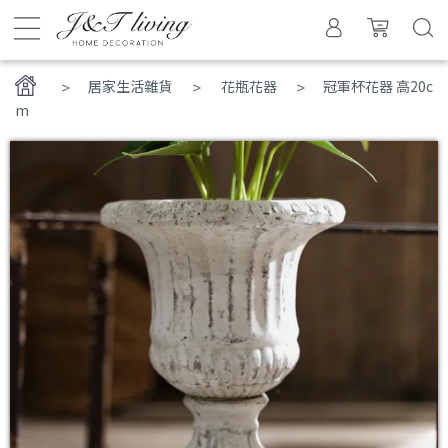
>
居家生活雜貨
花瓶花器
冠軍杯花器 高20c
m