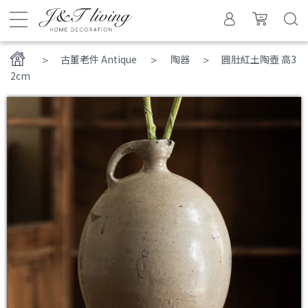
>
古董老件 Antique
陶器
圓肚紅土陶壺 高3
2cm