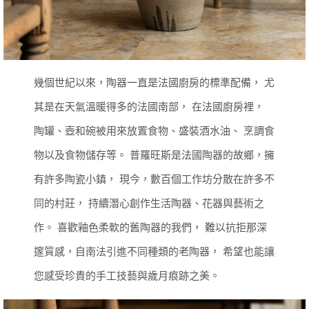
幾個世紀以來，陶器一直是法國廚房的標準配備，
尤
其是在天氣溫暖得多的法國南部，
在法國廚房裡，
陶罐、壺和碗被用來放置食物、盛裝酒水油、
烹調食
物以及食物儲存等。
普羅旺斯是法國陶器的故鄉，擁
有許多陶瓷小鎮，
現今，數百個工作坊分散在許多不
同的村莊，
持續潛心創作生活陶器、花器與藝術之
作。
喜歡釉色柔軟的舊陶器的我們，
難以抗拒那深
邃質感，自南法引進不同種類的老陶器，
希望也能讓
您感受珍貴的手工技藝與歲月痕跡之美。