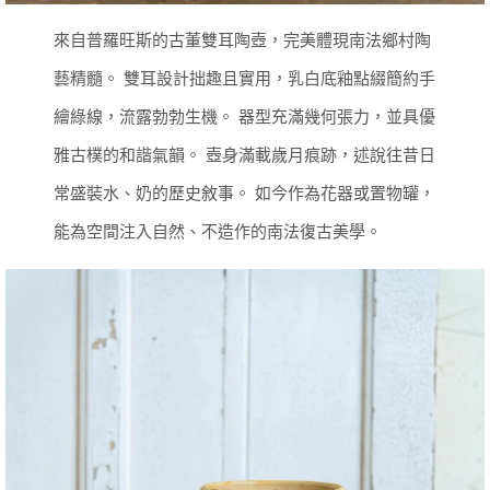
來自普羅旺斯的古董雙耳陶壺，完美體現南法鄉村陶
藝精髓。
雙耳設計拙趣且實用，乳白底釉點綴簡約手
繪綠線，流露勃勃生機。
器型充滿幾何張力，並具優
雅古樸的和諧氣韻。
壺身滿載歲月痕跡，述說往昔日
常盛裝水、奶的歷史敘事。
如今作為花器或置物罐，
能為空間注入自然、不造作的南法復古美學。