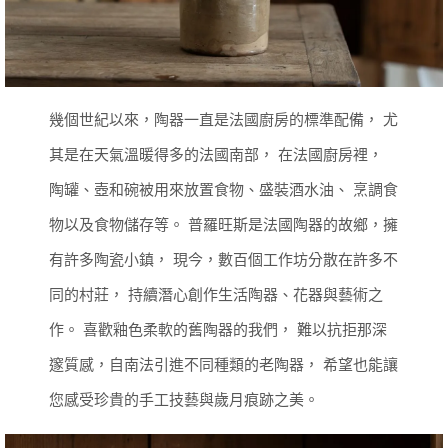
幾個世紀以來，陶器一直是法國廚房的標準配備，
尤
其是在天氣溫暖得多的法國南部，
在法國廚房裡，
陶罐、壺和碗被用來放置食物、盛裝酒水油、
烹調食
物以及食物儲存等。
普羅旺斯是法國陶器的故鄉，擁
有許多陶瓷小鎮，
現今，數百個工作坊分散在許多不
同的村莊，
持續潛心創作生活陶器、花器與藝術之
作。
喜歡釉色柔軟的舊陶器的我們，
難以抗拒那深
邃質感，自南法引進不同種類的老陶器，
希望也能讓
您感受珍貴的手工技藝與歲月痕跡之美。