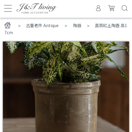
>
古董老件 Antique
陶器
直筒紅土陶壺 高1
7cm